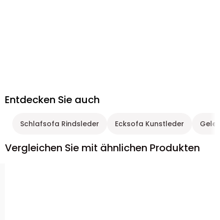
Entdecken Sie auch
Schlafsofa Rindsleder
Ecksofa Kunstleder
Geleg
Vergleichen Sie mit ähnlichen Produkten