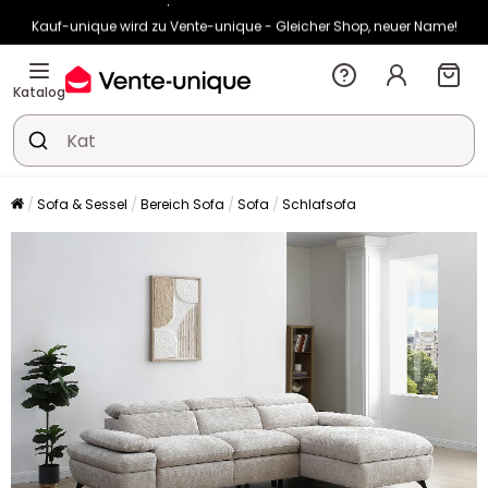
Kauf-unique wird zu Vente-unique - Gleicher Shop, neuer Name!
-10% ab €400 mit
HEAT10
auf Vente-unique-Produkte
Noch:
00t
10h
02m
45s
Katalog
Sofa & Sessel
Bereich Sofa
Sofa
Schlafsofa