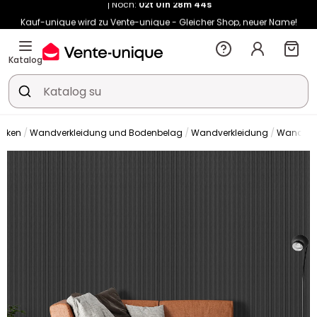
Kauf-unique wird zu Vente-unique - Gleicher Shop, neuer Name!
-10% ab €400 mit
HEAT10
auf Vente-unique-Produkte
Noch:
02t
01h
28m
52s
Katalog
erken
Wandverkleidung und Bodenbelag
Wandverkleidung
Wandpan