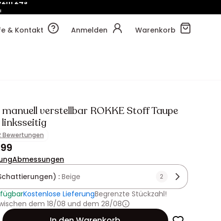
!
02m
32s
lfe & Kontakt
Anmelden
Warenkorb
 manuell verstellbar ROKKE Stoff Taupe
 linksseitig
2 Bewertungen
,99
ung
Abmessungen
Schattierungen) :
Beige
2
rfügbar
Kostenlose Lieferung
Begrenzte Stückzahl!
 zwischen dem 18/08 und dem 28/08
In den Warenkorb