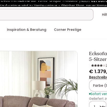
Kauf-unique wird zu Vente-unique - Gleicher Shop, neuer Name
b €400 mit
HEAT10
auf Vente-unique-Produkte
Noch:
02t
03h
Hi
Inspiration & Beratung
Corner Prestige
Ecksofa
5-Sitzer
€ 1.379
Beschreib
Farbe (
Sofort ve
Geliefert
Menge