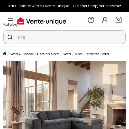
Kauf-unique wird zu Vente-unique - Gleicher Shop, neuer Name!
-10% ab €400 mit
HEAT10
auf Vente-unique-Produkte
Noch:
00t
15h
04m
51s
Katalog
Sofa & Sessel
Bereich Sofa
Sofa
Modulierbares Sofa