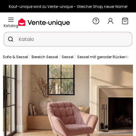
Kauf-unique wird zu Vente-unique - Gleicher Shop, neuer Name!
-11% ab €500 mit
SUN11
auf Vente-unique-Produkte
Noch:
03t
01h
19m
43s
Katalog
Sofa & Sessel
Bereich Sessel
Sessel
Sessel mit gerader Rückenlehn