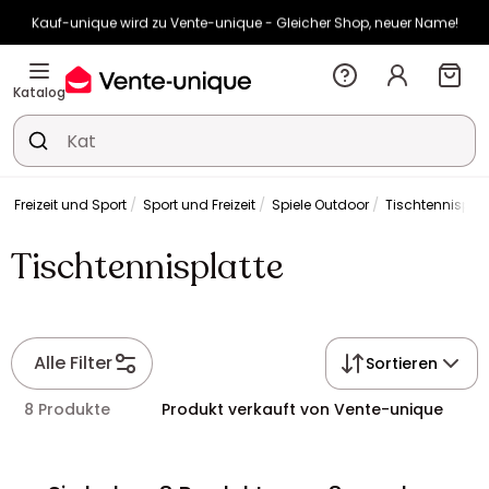
Kauf-unique wird zu Vente-unique - Gleicher Shop, neuer Name!
-10% ab €400 mit
HEAT10
auf Vente-unique-Produkte
Noch:
01t
23h
32m
30s
Katalog
h Freizeit und Sport
Sport und Freizeit
Spiele Outdoor
Tischtennisplat
Tischtennisplatte
Alle Filter
Sortieren
8 Produkte
Produkt verkauft von Vente-unique