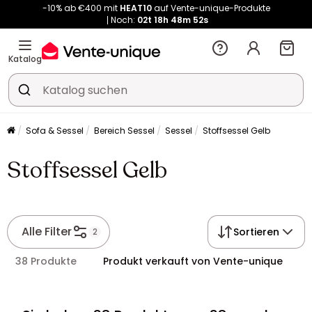
Noch:
02t
18h
48m
51s
Kauf-unique wird zu Vente-unique - Gleicher Shop, neuer Name!
-10% ab €400 mit
HEAT10
auf Vente-unique-Produkte
Noch:
02t
18h
48m
59s
Katalog
Sofa & Sessel
Bereich Sessel
Sessel
Stoffsessel Gelb
Stoffsessel Gelb
Alle Filter
Sortieren
2
38 Produkte
Produkt verkauft von Vente-unique