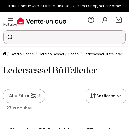
Kauf-unique wird zu Vente-unique - Gleicher Shop, neuer Name!
-11% ab €500 mit
SUN11
auf Vente-unique-Produkte
Noch:
03t
13h
45m
19s
Katalog
Sofa & Sessel
Bereich Sessel
Sessel
Ledersessel Büffelleder
Ledersessel Büffelleder
Alle Filter
Sortieren
2
27 Produkte