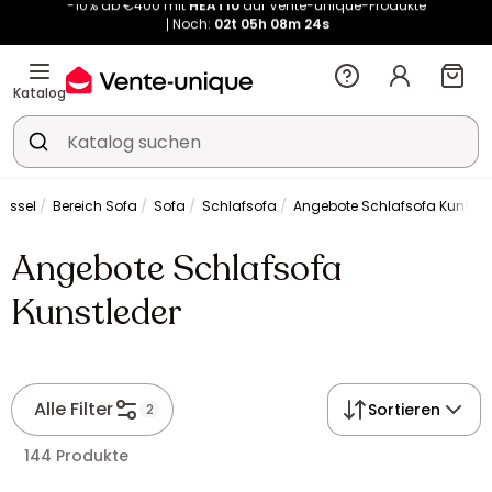
Noch:
02t
05h
08m
23s
Kauf-unique wird zu Vente-unique - Gleicher Shop, neuer Name!
-10% ab €400 mit
HEAT10
auf Vente-unique-Produkte
Noch:
02t
05h
08m
31s
Katalog
Sessel
Bereich Sofa
Sofa
Schlafsofa
Angebote Schlafsofa Kunstle
Angebote Schlafsofa
Kunstleder
Alle Filter
Sortieren
2
144 Produkte