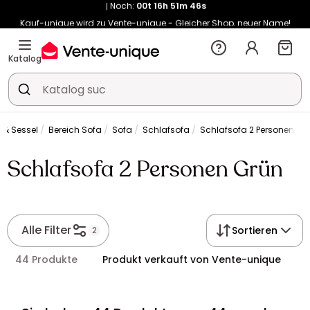
Kauf-unique wird zu Vente-unique - Gleicher Shop, neuer Name!
-10% ab €400 mit
HEAT10
auf Vente-unique-Produkte
Noch:
00t
16h
51m
54s
Katalog
 & Sessel
Bereich Sofa
Sofa
Schlafsofa
Schlafsofa 2 Personen Gr
Schlafsofa 2 Personen Grün
Alle Filter
Sortieren
2
44 Produkte
Produkt verkauft von Vente-unique