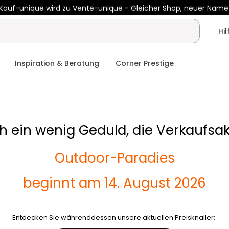
Kauf-unique wird zu Vente-unique - Gleicher Shop, neuer Name
 €450 mit
ENJOY10
auf Vente-unique-Produkte
Noch:
00t
00h
Hi
Inspiration & Beratung
Corner Prestige
h ein wenig Geduld, die Verkaufsak
Outdoor-Paradies
beginnt am 14. August 2026
Entdecken Sie währenddessen unsere aktuellen Preisknaller: