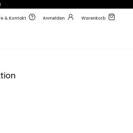
!
25m
36s
lfe & Kontakt
Anmelden
Warenkorb
tion