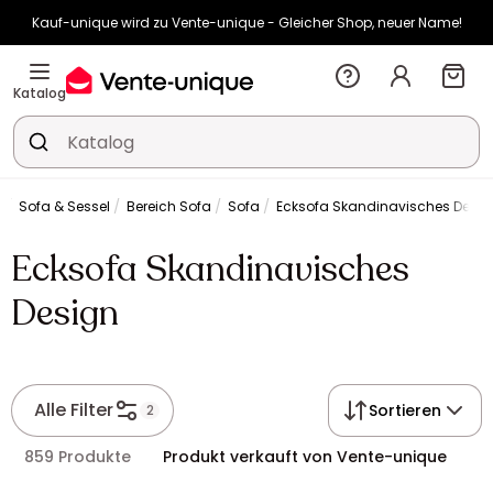
Kauf-unique wird zu Vente-unique - Gleicher Shop, neuer Name!
-10% ab €400 mit
HEAT10
auf Vente-unique-Produkte
Noch:
01t
07h
43m
58s
Katalog
Sofa & Sessel
Bereich Sofa
Sofa
Ecksofa Skandinavisches Desig
Ecksofa Skandinavisches
Design
Alle Filter
Sortieren
2
859 Produkte
Produkt verkauft von Vente-unique