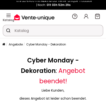
Kauf-unique wird zu Vente-unique - Gleicher Shop, neuer Name!
-10% ab €400 mit
HEAT10
auf Vente-unique-Produkte
Noch:
01t
03h
52m
36s
Katalog
Angebote
Cyber Monday - Dekoration
Cyber Monday -
Dekoration
:
Angebot
beendet!
Liebe Kunden,
dieses Angebot ist leider schon beendet.