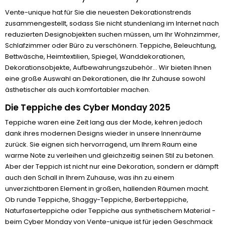
Vente-unique hat für Sie die neuesten Dekorationstrends
zusammengestellt, sodass Sie nicht stundenlang im Internet nach
reduzierten Designobjekten suchen müssen, um Ihr Wohnzimmer,
Schlafzimmer oder Büro zu verschönern. Teppiche, Beleuchtung,
Bettwäsche, Heimtextilien, Spiegel, Wanddekorationen,
Dekorationsobjekte, Aufbewahrungszubehör... Wir bieten Ihnen
eine große Auswahl an Dekorationen, die Ihr Zuhause sowohl
ästhetischer als auch komfortabler machen.
Die Teppiche des Cyber Monday 2025
Teppiche waren eine Zeit lang aus der Mode, kehren jedoch
dank ihres modernen Designs wieder in unsere Innenräume
zurück. Sie eignen sich hervorragend, um Ihrem Raum eine
warme Note zu verleihen und gleichzeitig seinen Stil zu betonen.
Aber der Teppich ist nicht nur eine Dekoration, sondern er dämpft
auch den Schall in Ihrem Zuhause, was ihn zu einem
unverzichtbaren Element in großen, hallenden Räumen macht.
Ob runde Teppiche, Shaggy-Teppiche, Berberteppiche,
Naturfaserteppiche oder Teppiche aus synthetischem Material -
beim Cyber Monday von Vente-unique ist für jeden Geschmack