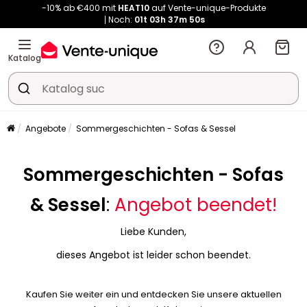
-10% ab €400 mit
HEAT10
auf Vente-unique-Produkte
Noch:
01t
03h
37m
50s
Kauf-unique wird zu Vente-unique - Gleicher Shop, neuer Name!
-10% ab €400 mit
HEAT10
auf Vente-unique-Produkte
Katalog
Noch:
01t
03h
37m
57s
Angebote
Sommergeschichten - Sofas & Sessel
Sommergeschichten - Sofas
& Sessel
:
Angebot beendet!
Liebe Kunden,
dieses Angebot ist leider schon beendet.
Kaufen Sie weiter ein und entdecken Sie unsere aktuellen