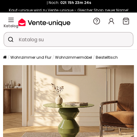
Kauf-unique wird zu Vente-unique - Gleicher Shop, neuer Name!
-10% ab €400 mit
HEAT10
auf Vente-unique-Produkte
Noch:
02t
15h
23m
32s
Katalog
Wohnzimmer und Flur
Wohnzimmermöbel
Beistelltisch