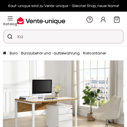
Kauf-unique wird zu Vente-unique - Gleicher Shop, neuer Name!
-10% ab €400 mit
HEAT10
auf Vente-unique-Produkte
Noch:
02t
16h
28m
19s
Katalog
Büro
Bürozubehör und -aufbewahrung
Rollcontainer