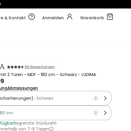
!
43m
32s
lfe & Kontakt
Anmelden
Warenkorb
A
56 Bewertungen
it 2 Türen - MDF - 180 cm - Schwarz - LUDIMA
99
ung
Abmessungen
Schattierungen) :
Schwarz
3
180 cm
2
rfügbar
Begrenzte Stückzahl!
innerhalb von 7-9 Tagen