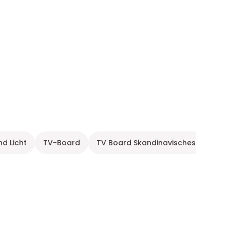
d Licht
TV-Board
TV Board Skandinavisches Design H