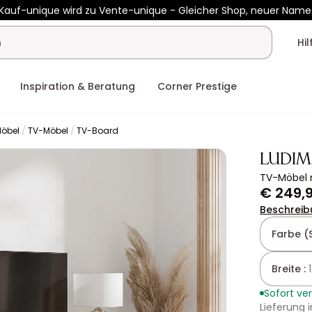
Kauf-unique wird zu Vente-unique - Gleicher Shop, neuer Name
b €400 mit
HEAT10
auf Vente-unique-Produkte
Noch:
01t
10h
Hi
Inspiration & Beratung
Corner Prestige
Möbel
TV-Möbel
TV-Board
LUDIM
TV-Möbel m
€ 249,
Beschreib
Farbe (
Breite :
Sofort ve
Lieferung 