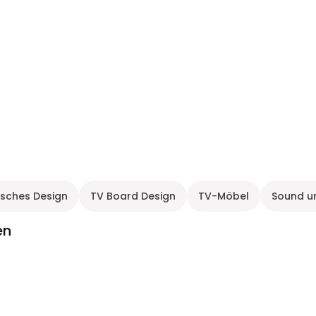
isches Design
TV Board Design
TV-Möbel
Sound un
en