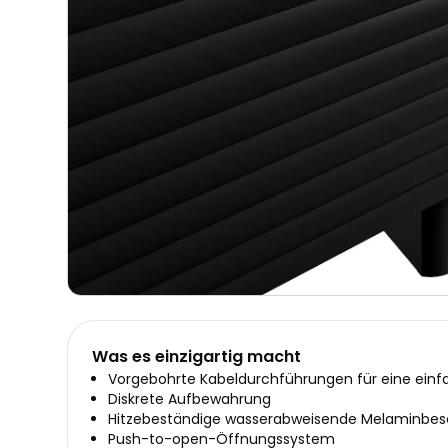
Was es einzigartig macht
Vorgebohrte Kabeldurchführungen für eine ein
Diskrete Aufbewahrung
Hitzebeständige wasserabweisende Melaminbes
Push-to-open-Öffnungssystem