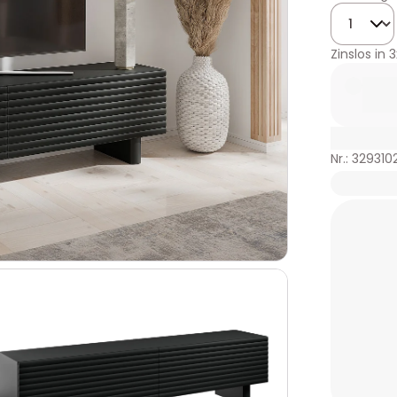
Menge
Zinslos in
3
Nr.: 329310