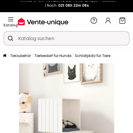
Kauf-unique wird zu Vente-unique - Gleicher Shop, neuer Name!
-10% ab €400 mit
HEAT10
auf Vente-unique-Produkte
Noch:
02t
08h
22m
16s
Katalog
Tierzubehör
Tierbedarf für Hunde
Schlafplatz für Tiere