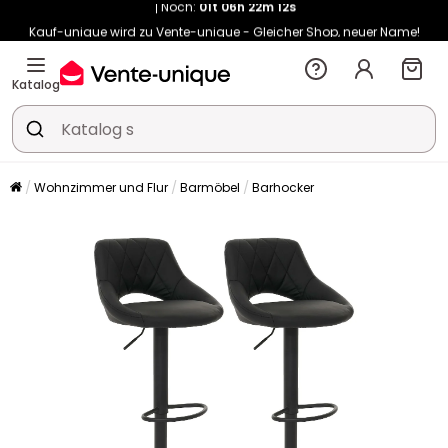
Kauf-unique wird zu Vente-unique - Gleicher Shop, neuer Name!
-10% ab €400 mit
HEAT10
auf Vente-unique-Produkte
Noch:
01t
06h
22m
20s
Katalog
Wohnzimmer und Flur
Barmöbel
Barhocker