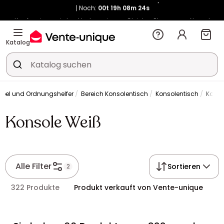
Noch:
00t
19h
08m
23s
Kauf-unique wird zu Vente-unique - Gleicher Shop, neuer Name!
-10% ab €450 mit
ENJOY10
auf Vente-unique-Produkte
Noch:
00t
19h
08m
31s
Katalog
öbel und Ordnungshelfer
Bereich Konsolentisch
Konsolentisch
Konso
Konsole Weiß
Alle Filter
Sortieren
2
322 Produkte
Produkt verkauft von Vente-unique