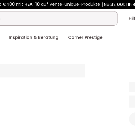
b €400 mit
HEAT10
auf Vente-unique-Produkte
Noch:
00t
11h
Kauf-unique wird zu Vente-unique - Gleicher Shop, neuer Name
b €400 mit
HEAT10
auf Vente-unique-Produkte
Noch:
00t
13h
Hi
Inspiration & Beratung
Corner Prestige