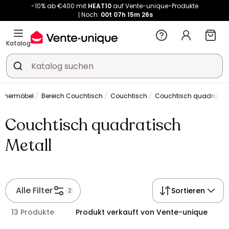
-10% ab €400 mit
HEAT10
auf Vente-unique-Produkte
Noch:
00t
07h
15m
26s
Kauf-unique wird zu Vente-unique - Gleicher Shop, neuer Name!
-10% ab €400 mit
HEAT10
auf Vente-unique-Produkte
Katalog
Noch:
00t
07h
15m
33s
mmermöbel
Bereich Couchtisch
Couchtisch
Couchtisch quadratisc
Couchtisch quadratisch
Metall
Alle Filter
Sortieren
2
13 Produkte
Produkt verkauft von Vente-unique